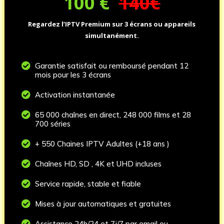
100
€
140€
Regardez l’IPTV Premium sur 3 écrans ou appareils
simultanément.

Garantie satisfait ou remboursé pendant 12
mois pour les 3 écrans

Activation instantanée

65 000 chaînes en direct, 248 000 films et 28
700 séries

+ 550 Chaines IPTV Adultes (+18 ans )

Chaînes HD, SD , 4K et UHD incluses

Service rapide, stable et fiable

Mises à jour automatiques et gratuites

Assistance 24h/24 et 7j/7 par email ou