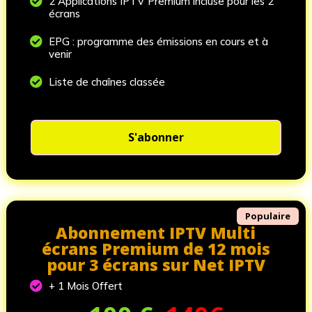

2 Applications IPTV Premium incluse pour les 2
écrans

EPG : programme des émissions en cours et à
venir

Liste de chaînes classée
S'abonner
Populaire
Abonnement IPTV Multi
écrans Premium de 12 mois
pour 3 écrans sur Net IPTV

+ 1 Mois Offert