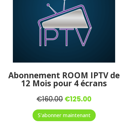
Abonnement ROOM IPTV de
12 Mois pour 4 écrans
Le
Le
€
160.00
€
125.00
prix
prix
initial
actuel
S'abonner maintenant
était :
est :
€160.00.
€125.00.