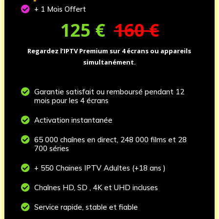

+ 1 Mois Offert
125
€
160 €
Regardez l’IPTV Premium sur 4 écrans ou appareils
simultanément.

Garantie satisfait ou remboursé pendant 12
mois pour les 4 écrans

Activation instantanée

65 000 chaînes en direct, 248 000 films et 28
700 séries

+ 550 Chaines IPTV Adultes (+18 ans )

Chaînes HD, SD , 4K et UHD incluses

Service rapide, stable et fiable