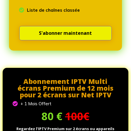

Liste de chaînes classée
S'abonner maintenant
Abonnement IPTV Multi
écrans Premium de 12 mois
pour 2 écrans sur Net IPTV

+ 1 Mois Offert
80
€
100€
Regardez l’IPTV Premium sur 2 écrans ou appareils