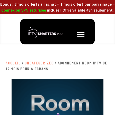
Bonus : 3 mois offerts à l’achat + 1 mois offert par parrainage –
Connexion VPN sécurisée
incluse ! Offre valable 48h seulement.
ACCUEIL
/
UNCATEGORIZED
/ ABONNEMENT ROOM IPTV DE
12 MOIS POUR 4 ÉCRANS